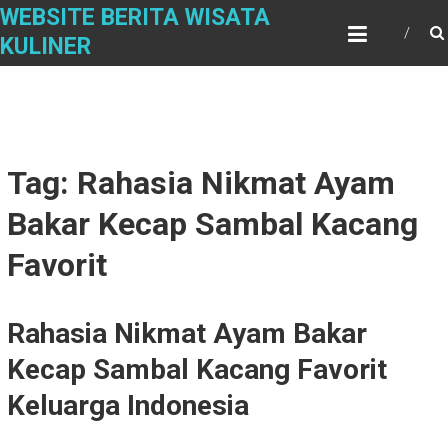
Skip
WEBSITE BERITA WISATA
to
KULINER
content
Tag: Rahasia Nikmat Ayam
Bakar Kecap Sambal Kacang
Favorit
Rahasia Nikmat Ayam Bakar
Kecap Sambal Kacang Favorit
Keluarga Indonesia