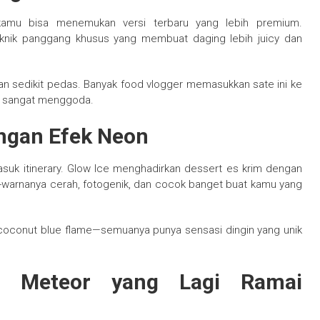
kamu bisa menemukan versi terbaru yang lebih premium.
eknik panggang khusus yang membuat daging lebih juicy dan
n sedikit pedas. Banyak food vlogger memasukkan sate ini ke
hat sangat menggoda.
engan Efek Neon
suk itinerary. Glow Ice menghadirkan dessert es krim dengan
a-warnanya cerah, fotogenik, dan cocok banget buat kamu yang
 coconut blue flame—semuanya punya sensasi dingin yang unik
l Meteor yang Lagi Ramai