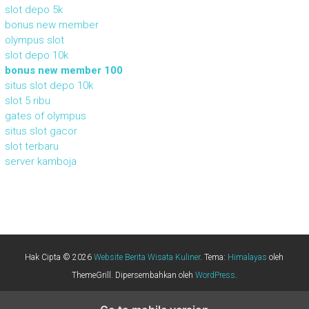
slot depo 5k
bonus new member
olympus slot
slot depo 10k
bonus new member 100
situs slot depo 10k
slot 5 ribu
gates of olympus
situs slot gacor
slot terbaru
server kamboja
Hak Cipta © 2026
Website Berita Wisata Kuliner
. Tema:
Himalayas
oleh
ThemeGrill. Dipersembahkan oleh
WordPress
.