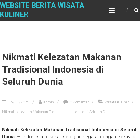
Skip
WEBSITE BERITA WISATA
to
KULINER
content
Nikmati Kelezatan Makanan
Tradisional Indonesia di
Seluruh Dunia
15/11/2025
admin
0 Komentar
Wisata Kuliner
Nikmati Kelezatan Makanan Tradisional Indonesia di Seluruh Dunia
Nikmati Kelezatan Makanan Tradisional Indonesia di Seluruh
Dunia
– Indonesia dikenal sebagai negara dengan kekayaan