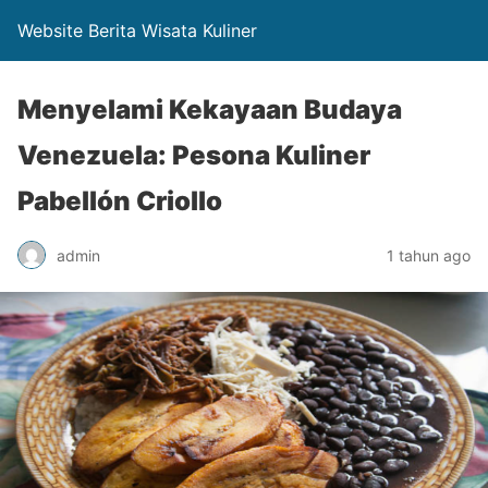
Website Berita Wisata Kuliner
Menyelami Kekayaan Budaya
Venezuela: Pesona Kuliner
Pabellón Criollo
admin
1 tahun ago